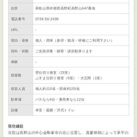
住所
和歌山県伊都郡高野町高野山647番地
電話番号
0736-56-2439
URL
-
宿泊・昼食
個人・団体（参拝・観光・研修にご利用下さい）
回向・祈願
ご先祖供養・納骨・諸祈願承ります
体験
-
壁仕切り個室（23室）
部屋数
ふすま仕切り個室（6室）・大広間（1室）
収容人員
個人約110名・団体約150名
駐車場
バスなら4台・乗用車なら12台
設備
本堂・庭園・洋式トイレ
宿坊縁起
当院は高野山の中心金剛峯寺の北に位置し、真慶律師によって承平の