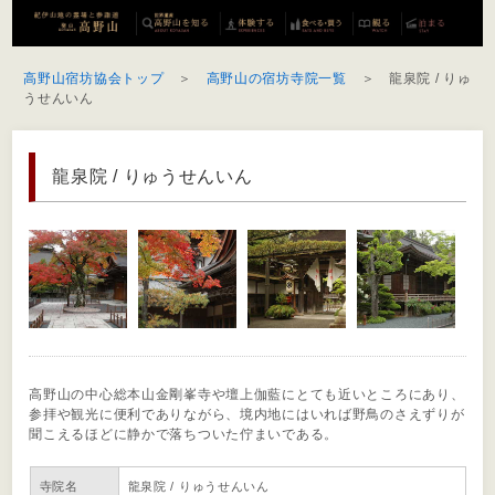
高野山宿坊協会トップ
＞
高野山の宿坊寺院一覧
＞ 龍泉院 / りゅ
うせんいん
龍泉院 / りゅうせんいん
高野山の中心総本山金剛峯寺や壇上伽藍にとても近いところにあり、
参拝や観光に便利でありながら、境内地にはいれば野鳥のさえずりが
聞こえるほどに静かで落ちついた佇まいである。
寺院名
龍泉院 / りゅうせんいん