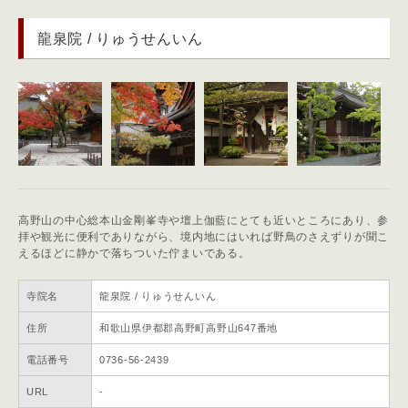
龍泉院 / りゅうせんいん
高野山の中心総本山金剛峯寺や壇上伽藍にとても近いところにあり、参
拝や観光に便利でありながら、境内地にはいれば野鳥のさえずりが聞こ
えるほどに静かで落ちついた佇まいである。
寺院名
龍泉院 / りゅうせんいん
住所
和歌山県伊都郡高野町高野山647番地
電話番号
0736-56-2439
URL
-