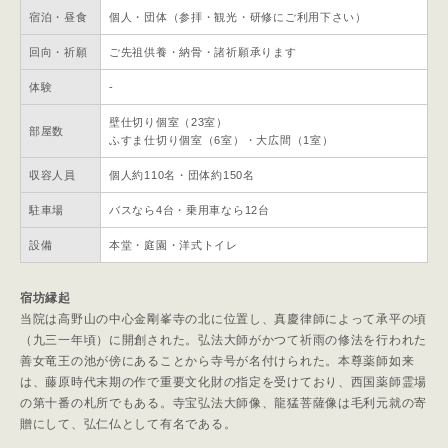
宿泊・昼食
個人・団体（参拝・観光・研修にご利用下さい）
回向・祈願
ご先祖供養・納骨・諸祈願承ります
体験
-
壁仕切り個室（23室）
部屋数
ふすま仕切り個室（6室）・大広間（1室）
収容人員
個人約110名・団体約150名
駐車場
バスなら4台・乗用車なら12台
設備
本堂・庭園・洋式トイレ
宿坊縁起
当院は高野山の中心金剛峯寺の北に位置し、真慶律師によって承平の頃
（九三一年頃）に開創された。弘法大師がかつて祈雨の修法を行われた
善女竜王の池が傍にあることから寺号が名付けられた。本尊薬師如来
は、藤原時代末期の作で重要文化財の指定を受けており、西国薬師霊場
の第十番の札所でもある。寺宝弘法大師像、龍猛菩薩像は毛利元就の寄
贈にして、弘仁仏として有名である。