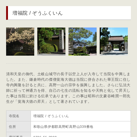
増福院 / ぞうふくいん
清和天皇の御代、土岐山城守の長子以空上人が入寺して当院を中興しま
した。また、鎌倉時代の傑僧覚海大徳は当院に併合された華王院に住し
寺内興隆を計ると共に、高野一山の宗学を振興しました。さらに弘法大
師に祈って神通力を得、自己の七生の流転を知るや天狗と化して昇天し
た事は当院に於ける伝承であります。この事は昭和の文豪谷崎潤一郎先
生が「覚海大徳の昇天」として著されています。
寺院名
増福院 / ぞうふくいん
住所
和歌山県伊都郡高野町高野山339番地