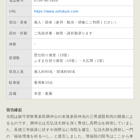
電話番号
0736-56-2908
URL
https://www.zofukuin.com
宿泊・昼食
個人・団体（参拝・観光・研修にご利用ください）
回向・祈願
ご先祖供養・納骨・諸祈願承ります
体験
-
壁仕切り個室（15室）
部屋数
ふすま仕切り個室（10室）・大広間（1室）
収容人員
個人約80名・団体約80名
駐車場
乗用車10台
設備
本堂・庭園
宿坊縁起
当院は鎮守府将軍多田満仲公の末孫多田仲光の三男源賢和尚の開基によ
るものです。満仲公は元弘法大師を深く尊信し高野山を師崇していまし
た。長徳三年病床に伏すや高野山に寺院を建立、弘法大師を讃仰し一門
の「福祐増進を祈るべし」と遺言しました。増福院の院号はここから来